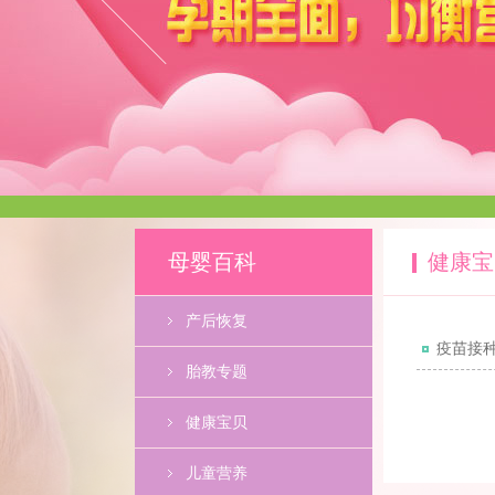
母婴百科
健康宝
产后恢复
疫苗接种
胎教专题
健康宝贝
儿童营养